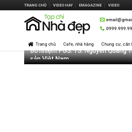
Skip
TRANG CHỦ
VIDEO HAY
EMAGAZINE
VIDEO
to
content
email@gmai
0999.999.9
Trang chủ
Cafe, nhà hàng
Chung cư, căn
Bổ nhiệm PGS. TS. Nguyễn Quang T
sản Việt Nam
22 Tháng 6, 2026