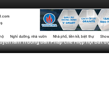
l.com
99
 hộ
Nghỉ dưỡng, nhà vườn
Nhà phố, liền kề, biệt thự
Show
uyến làm Trưởng ban Pháp chế Hiệp hội Bất đ