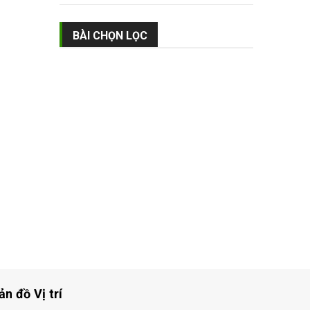
BÀI CHỌN LỌC
ản đồ Vị trí