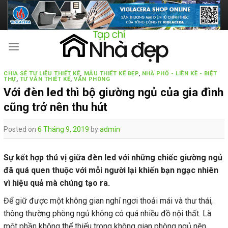
Skip
to
content
CHIA SẺ TƯ LIỆU THIẾT KẾ
,
MẪU THIẾT KẾ ĐẸP
,
NHÀ PHỐ - LIỀN KỀ - BIỆT
THỰ
,
TƯ VẤN THIẾT KẾ
,
VĂN PHÒNG
Với đèn led thì bộ giường ngủ của gia đình
cũng trở nên thu hút
Posted on
6 Tháng 9, 2019
by
admin
Sự kết hợp thú vị giữa đèn led với những chiếc giường ngủ
đã quá quen thuộc với mỗi người lại khiến bạn ngạc nhiên
vì hiệu quả mà chúng tạo ra.
Để giữ được một không gian nghỉ ngơi thoải mái và thư thái,
thông thường phòng ngủ không có quá nhiều đồ nội thất. Là
một phần không thể thiếu trong không gian phòng ngủ nên