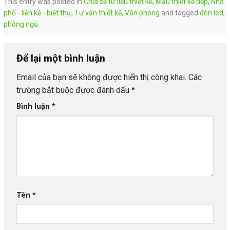
This entry was posted in
Chia sẻ tư liệu thiết kế
,
Mẫu thiết kế đẹp
,
Nhà
phố - liền kề - biệt thự
,
Tư vấn thiết kế
,
Văn phòng
and tagged
đèn led
,
phòng ngủ
.
Để lại một bình luận
Email của bạn sẽ không được hiển thị công khai.
Các
trường bắt buộc được đánh dấu
*
Bình luận
*
Tên
*