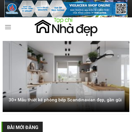
Skip
to
content
30+ Mẫu thiết kế phòng bếp Scandinavian đẹp, gần gũi
BÀI MỚI ĐĂNG