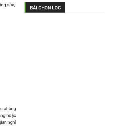
sáng sủa,
BÀI CHỌN LỌC
iều phòng
ầng hoặc
gian nghỉ