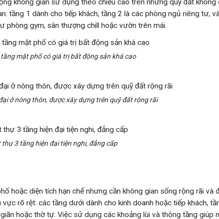
rộng không gian sử dụng theo chiều cao trên những quỹ đất không 
n: tầng 1 dành cho tiếp khách, tầng 2 là các phòng ngủ riêng tư, v
hư phòng gym, sân thượng chill hoặc vườn trên mái.
3 tầng mặt phố có giá trị bất động sản khá cao
đại ở nông thôn, được xây dựng trên quỹ đất rộng rãi
t thự 3 tầng hiện đại tiện nghi, đẳng cấp
hố hoặc diện tích hạn chế nhưng cần không gian sống rộng rãi và 
vực rõ rệt: các tầng dưới dành cho kinh doanh hoặc tiếp khách, tầ
 giãn hoặc thờ tự. Việc sử dụng các khoảng lùi và thông tầng giúp 