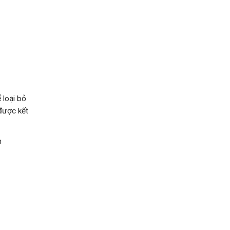
 loại bỏ
 được kết