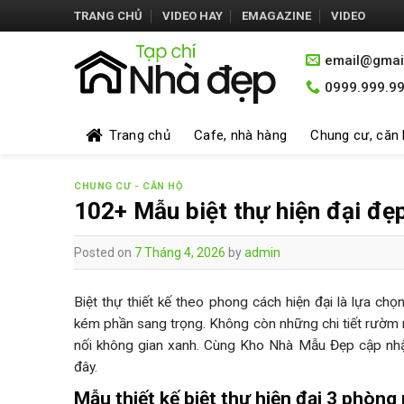
Skip
TRANG CHỦ
VIDEO HAY
EMAGAZINE
VIDEO
to
content
email@gmai
0999.999.9
Trang chủ
Cafe, nhà hàng
Chung cư, căn
CHUNG CƯ - CĂN HỘ
102+ Mẫu biệt thự hiện đại đẹp
Posted on
7 Tháng 4, 2026
by
admin
Biệt thự thiết kế theo phong cách hiện đại là lựa c
kém phần sang trọng. Không còn những chi tiết rườm rà,
nối không gian xanh. Cùng Kho Nhà Mẫu Đẹp cập nhật
đây.
Mẫu thiết kế biệt thự hiện đại 3 phòng