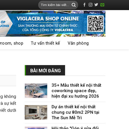
room, shop
Tư vấn thiết kế
Văn phòng
BÀI MỚI ĐĂNG
35+ Mẫu thiết kế nội thất
coworking space đẹp,
hiện đại xu hướng 2026
ng không
và sự kết
Dự án thiết kế nội thất
iết dưới
chung cư 80m2 2PN tại
The Sun Mễ Trì
Hội thảo "Góp ý sửa đổi,