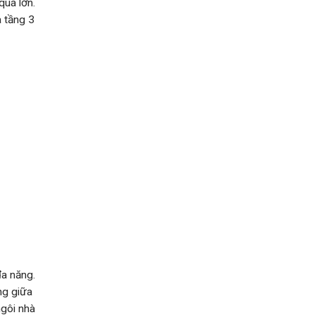
quá lớn.
à tầng 3
đa năng.
ng giữa
ngôi nhà