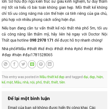
lớn. Sở hữu đội ngũ kiến trúc sư giàu kinh nghiệm, tư duy thẩm
mỹ tốt và hiểu rõ bài toán không gian hẹp. Mỗi thiết kế không
chỉ tối ưu công năng mà còn thể hiện cá tính riêng của gia chủ,
phù hợp với nhiều phong cách sống hiện đại.
Nếu bạn đang cần tư vấn thiết kế nội thất nhà phố 5m, tối ưu
cả công năng lẫn thẩm mỹ, hãy liên hệ ngay với Doctor Nội
Thất qua hotline
098 2978 171
để được hỗ trợ nhanh chóng!
Nhà phố#Mẫu #thiết #kế #nội #thất #nhà #phố #mặt #tiền
#đẹp #hiện #đại1781528065
This entry was posted in
Mẫu thiết kế đẹp
and tagged
đại
,
đẹp
,
hiện
,
kế
,
mặt
,
Mẫu
,
nhà
,
nội
,
phố
,
thất
,
thiết
,
tiền
.
Để lại một bình luận
Email của bạn sẽ không được hiển thị công khai.
Các