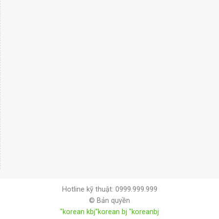
Hotline kỹ thuật: 0999.999.999
© Bản quyền
"korean kbj​
"korean bj
"koreanbj​