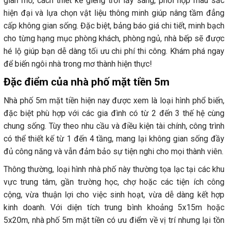
gian mở, cách thiết kế giếng trời lấy sáng, phối hợp màu sắc
hiện đại và lựa chọn vật liệu thông minh giúp nâng tầm đẳng
cấp không gian sống. Đặc biệt, bảng báo giá chi tiết, minh bạch
cho từng hạng mục phòng khách, phòng ngủ, nhà bếp sẽ được
hé lộ giúp bạn dễ dàng tối ưu chi phí thi công. Khám phá ngay
để biến ngôi nhà trong mơ thành hiện thực!
Đặc điểm của nhà phố mặt tiền 5m
Nhà phố 5m mặt tiền hiện nay được xem là loại hình phổ biến,
đặc biệt phù hợp với các gia đình có từ 2 đến 3 thế hệ cùng
chung sống. Tùy theo nhu cầu và điều kiện tài chính, công trình
có thể thiết kế từ 1 đến 4 tầng, mang lại không gian sống đầy
đủ công năng và vẫn đảm bảo sự tiện nghi cho mọi thành viên.
Thông thường, loại hình nhà phố này thường tọa lạc tại các khu
vực trung tâm, gần trường học, chợ hoặc các tiện ích công
cộng, vừa thuận lợi cho việc sinh hoạt, vừa dễ dàng kết hợp
kinh doanh. Với diện tích trung bình khoảng 5x15m hoặc
5x20m, nhà phố 5m mặt tiền có ưu điểm về vị trí nhưng lại tồn