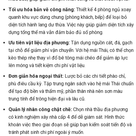
Tối ưu hóa bản vẽ công năng:
Thiết kế 4 phòng ngủ xoay
quanh khu vực dùng chung (phòng khách, bếp) để loại bỏ
diện tích hành lang dư thừa. Việc này giúp giảm diện tích xây
dựng tổng thể mà vẫn đảm bảo đủ số phòng.
Ưu tiên vật liệu địa phương:
Tận dụng nguồn cát, đá, gạch
tại chỗ để giảm phí vận chuyển. Với hệ mái Thái, có thể chọn
kèo thép nhẹ thay vì đổ bê tông mái chéo để giảm áp lực
lên móng và tiết kiệm chi phí vật liệu.
Đơn giản hóa ngoại thất:
Lược bỏ các chi tiết phào chỉ,
phù điêu cầu kỳ. Tập trung ngân sách vào hệ mái Thái chuẩn
để tạo độ bền và thẩm mỹ, phần thân nhà nên sơn màu
trung tính để trông hiện đại và lâu cũ.
Quản lý nhân công chặt chẽ:
Chọn nhà thầu địa phương
có kinh nghiệm xây nhà cấp 4 để dễ giám sát. Hình thức
khoán việc theo giai đoạn sẽ giúp bạn kiểm soát tiến độ và
tránh phát sinh chi phí ngoài ý muốn.