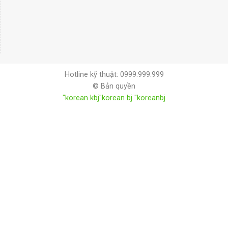
Hotline kỹ thuật: 0999.999.999
© Bản quyền
"korean kbj​
"korean bj
"koreanbj​