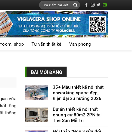
room, shop
Tư vấn thiết kế
Văn phòng
BÀI MỚI ĐĂNG
35+ Mẫu thiết kế nội thất
coworking space đẹp,
hiện đại xu hướng 2026
 gian vừa
hất
tổng
Dự án thiết kế nội thất
ất thông
chung cư 80m2 2PN tại
The Sun Mễ Trì
Hội thảo "Góp ý sửa đổi,