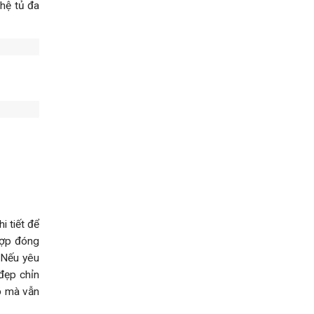
hệ tủ đa
i tiết để
hợp đóng
 Nếu yêu
đẹp chỉn
hỏ mà vẫn