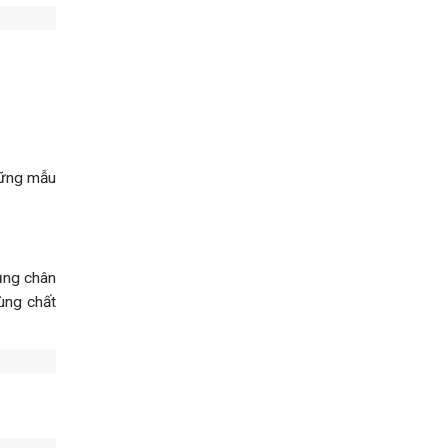
hững mẫu
ụng chân
cùng chất