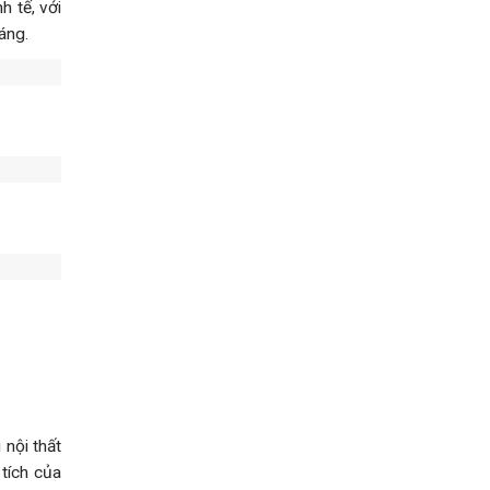
h tế, với
áng.
 nội thất
 tích của