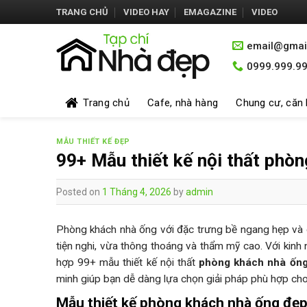
Skip
TRANG CHỦ
VIDEO HAY
EMAGAZINE
VIDEO
to
content
email@gmai
0999.999.9
Trang chủ
Cafe, nhà hàng
Chung cư, căn
MẪU THIẾT KẾ ĐẸP
99+ Mẫu thiết kế nội thất phò
Posted on
1 Tháng 4, 2026
by
admin
Phòng khách nhà ống với đặc trưng bề ngang hẹp và ch
tiện nghi, vừa thông thoáng và thẩm mỹ cao. Với kinh 
hợp 99+ mẫu thiết kế nội thất
phòng khách nhà ốn
minh giúp bạn dễ dàng lựa chọn giải pháp phù hợp cho
Mẫu thiết kế phòng khách nhà ống đẹp 