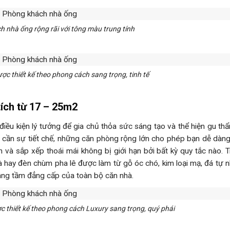
h nhà ống rộng rãi với tông màu trung tính
c thiết kế theo phong cách sang trọng, tinh tế
tích từ 17 – 25m2
iều kiện lý tưởng để gia chủ thỏa sức sáng tạo và thể hiện gu th
 cần sự tiết chế, những căn phòng rộng lớn cho phép bạn dễ dàng
ớn và sắp xếp thoái mái không bị giới hạn bởi bất kỳ quy tắc nào. 
 hay đèn chùm pha lê được làm từ gỗ óc chó, kim loại mạ, đá tự n
nâng tầm đẳng cấp của toàn bộ căn nhà.
thiết kế theo phong cách Luxury sang trọng, quý phái