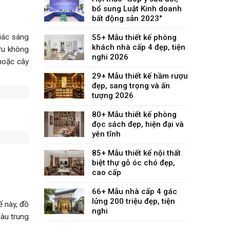
bổ sung Luật Kinh doanh
bất động sản 2023"
iác sáng
55+ Mẫu thiết kế phòng
khách nhà cấp 4 đẹp, tiện
 ưu không
nghi 2026
hoặc cây
29+ Mẫu thiết kế hầm rượu
đẹp, sang trọng và ấn
tượng 2026
80+ Mẫu thiết kế phòng
đọc sách đẹp, hiện đại và
yên tĩnh
85+ Mẫu thiết kế nội thất
biệt thự gỗ óc chó đẹp,
cao cấp
66+ Mẫu nhà cấp 4 gác
lửng 200 triệu đẹp, tiện
ế này, đồ
nghi
màu trung