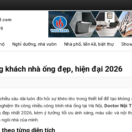
l.com
99
 hộ
Nghỉ dưỡng, nhà vườn
Nhà phố, liền kề, biệt thự
Show
ng khách nhà ống đẹp, hiện đại 2026
iều sâu dài luôn đòi hỏi sự khéo léo trong thiết kế để tạo không
nghiệm thi công nhiều công trình nhà ống tại Hà Nội,
Doctor Nội T
g
đẹp nhất 2026, kèm ý tưởng tối ưu ánh sáng, màu sắc và nội th
 ngôi nhà của mình.
theo từng diện tích