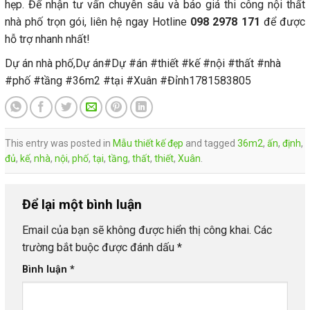
hẹp. Để nhận tư vấn chuyên sâu và báo giá thi công nội thất
nhà phố trọn gói, liên hệ ngay Hotline
098 2978 171
để được
hỗ trợ nhanh nhất!
Dự án nhà phố,Dự án#Dự #án #thiết #kế #nội #thất #nhà
#phố #tầng #36m2 #tại #Xuân #Đỉnh1781583805
This entry was posted in
Mẫu thiết kế đẹp
and tagged
36m2
,
ấn
,
định
,
đủ
,
kế
,
nhà
,
nội
,
phố
,
tại
,
tầng
,
thất
,
thiết
,
Xuân
.
Để lại một bình luận
Email của bạn sẽ không được hiển thị công khai.
Các
trường bắt buộc được đánh dấu
*
Bình luận
*