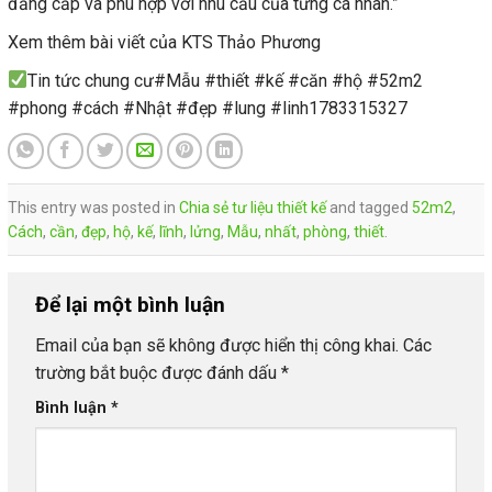
đẳng cấp và phù hợp với nhu cầu của từng cá nhân.”
Xem thêm bài viết của KTS Thảo Phương
Tin tức chung cư#Mẫu #thiết #kế #căn #hộ #52m2
#phong #cách #Nhật #đẹp #lung #linh1783315327
This entry was posted in
Chia sẻ tư liệu thiết kế
and tagged
52m2
,
Cách
,
cần
,
đẹp
,
hộ
,
kế
,
lĩnh
,
lửng
,
Mẫu
,
nhất
,
phòng
,
thiết
.
Để lại một bình luận
Email của bạn sẽ không được hiển thị công khai.
Các
trường bắt buộc được đánh dấu
*
Bình luận
*